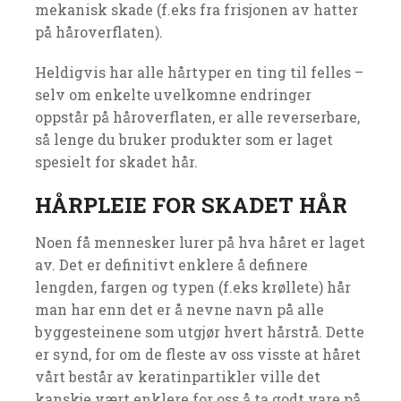
mekanisk skade (f.eks fra frisjonen av hatter
på håroverflaten).
Heldigvis har alle hårtyper en ting til felles –
selv om enkelte uvelkomne endringer
oppstår på håroverflaten, er alle reverserbare,
så lenge du bruker produkter som er laget
spesielt for skadet hår.
HÅRPLEIE FOR SKADET HÅR
Noen få mennesker lurer på hva håret er laget
av. Det er definitivt enklere å definere
lengden, fargen og typen (f.eks krøllete) hår
man har enn det er å nevne navn på alle
byggesteinene som utgjør hvert hårstrå. Dette
er synd, for om de fleste av oss visste at håret
vårt består av keratinpartikler ville det
kanskje vært enklere for oss å ta godt vare på