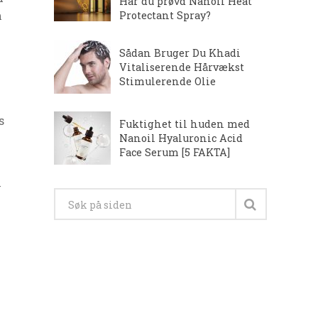
Har du prøvd Nanoil Heat
m
Protectant Spray?
Sådan Bruger Du Khadi
Vitaliserende Hårvækst
Stimulerende Olie
s
Fuktighet til huden med
Nanoil Hyaluronic Acid
Face Serum [5 FAKTA]
v