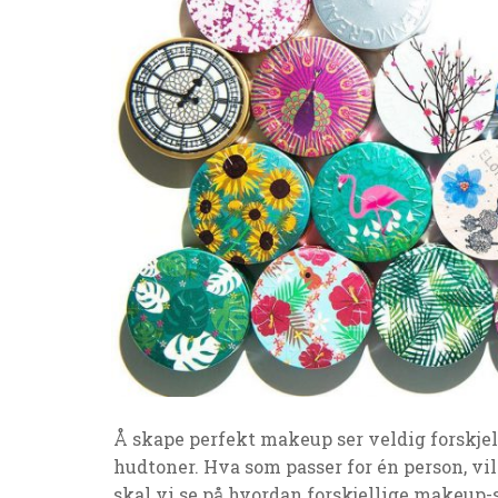
Å skape perfekt makeup ser veldig forskjell
hudtoner. Hva som passer for én person, vil
skal vi se på hvordan forskjellige makeup-st