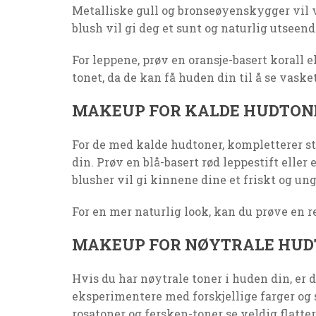
Metalliske gull og bronseøyenskygger vil 
blush vil gi deg et sunt og naturlig utseend
For leppene, prøv en oransje-basert korall e
tonet, da de kan få huden din til å se vasket
MAKEUP FOR KALDE HUDTON
For de med kalde hudtoner, kompletterer ste
din. Prøv en blå-basert rød leppestift eller
blusher vil gi kinnene dine et friskt og u
For en mer naturlig look, kan du prøve en 
MAKEUP FOR NØYTRALE HU
Hvis du har nøytrale toner i huden din, er du
eksperimentere med forskjellige farger og s
rosatoner og fersken-toner se veldig flatter