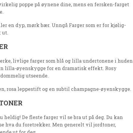
virkelig poppe på øynene dine, mens en fersken-farget
e.
ller en dyp, mørk bær. Unngå Farger som er for kjølig-
 ut.
ER
rke, livlige farger som blå og lilla undertonene i huden
 en lilla-øyenskygge for en dramatisk effekt. Rosy
ngdommelig utseende.
ren, rosa leppestift og en subtil champagne-øyenskygge.
DTONER
 heldig! De fleste farger vil se bra ut på deg. Du kan
e hva du foretrekker. Men generelt vil jordtoner,
ende ut for deg.