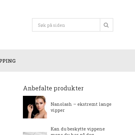
PPING
Anbefalte produkter
Nanolash – ekstremt lange
vipper
Kan du beskytte vippene
mens du har på deg