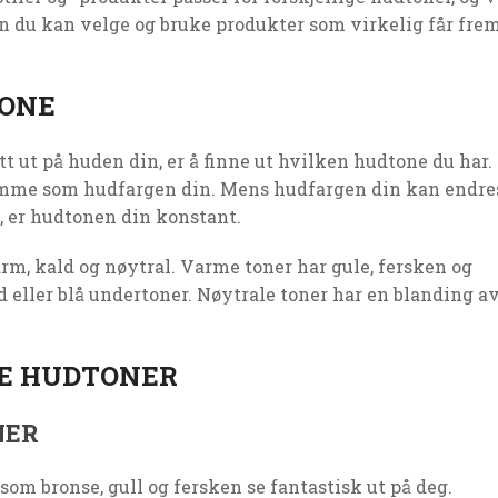
dan du kan velge og bruke produkter som virkelig får fre
TONE
tt ut på huden din, er å finne ut hvilken hudtone du har.
amme som hudfargen din. Mens hudfargen din kan endre
, er hudtonen din konstant.
varm, kald og nøytral. Varme toner har gule, fersken og
d eller blå undertoner. Nøytrale toner har en blanding a
GE HUDTONER
NER
som bronse, gull og fersken se fantastisk ut på deg.