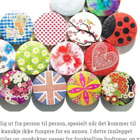
ig ut fra person til person, spesielt når det kommer til
 kanskje ikke fungere for en annen. I dette innlegget
iler og -produkter passer for forskjellige hudtoner, og v