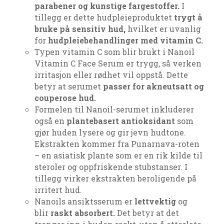
parabener og kunstige fargestoffer.
I
tillegg er dette hudpleieproduktet
trygt å
bruke på sensitiv hud,
hvilket er uvanlig
for
hudpleie
behandlinger med vitamin C.
Typen vitamin C som blir brukt i Nanoil
Vitamin C Face Serum er trygg, så verken
irritasjon eller rødhet vil oppstå. Dette
betyr at serumet
passer for akneutsatt og
couperose hud.
Formelen til Nanoil-serumet inkluderer
også en
plantebasert antioksidant
som
gjør huden lysere og gir jevn hudtone.
Ekstrakten kommer fra Punarnava-roten
– en asiatisk plante som er en rik kilde til
steroler og oppfriskende stubstanser. I
tillegg virker ekstrakten beroligende på
irritert hud.
Nanoils ansiktsserum er
lettvektig
og
blir
raskt absorbert.
Det betyr at det