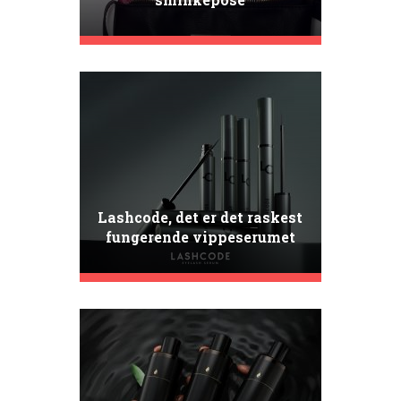
Lashcode, det er det raskest
fungerende vippeserumet
for vekst av vippene