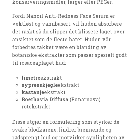
konserveringsmidler, farger eller PEGer.
Fordi Nanoil Anti-Redness Face Serum er
vektløst og vannbasert, vil huden absorbere
det raskt så du slipper det klissete laget over
ansiktet som de fleste hater. Huden vår
forbedres takket være en blanding av
botaniske ekstrakter som passer spesielt godt
til rosaceaplaget hud:
limetre
ekstrakt
sypresskjegle
ekstrakt
kastanje
ekstrakt
Boerhavia Diffusa
(Punarnava)
rotekstrakt
Disse utgjør en formulering som styrker de
svake blodkarene, lindrer brennende og
rødsprengt hud og motvirker synligheten av