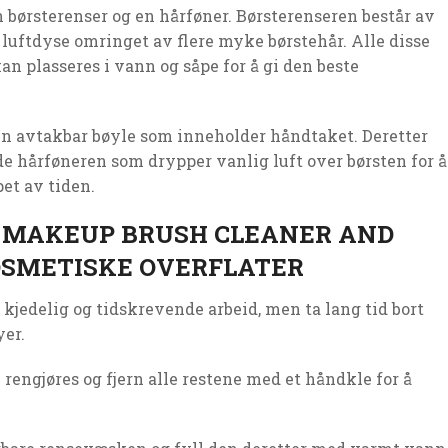
n børsterenser og en hårføner. Børsterenseren består av
n luftdyse omringet av flere myke børstehår. Alle disse
kan plasseres i vann og såpe for å gi den beste
en avtakbar bøyle som inneholder håndtaket. Deretter
de hårføneren som drypper vanlig luft over børsten for å
et av tiden.
 MAKEUP BRUSH CLEANER AND
OSMETISKE OVERFLATER
kjedelig og tidskrevende arbeid, men ta lang tid bort
er.
 rengjøres og fjern alle restene med et håndkle for å