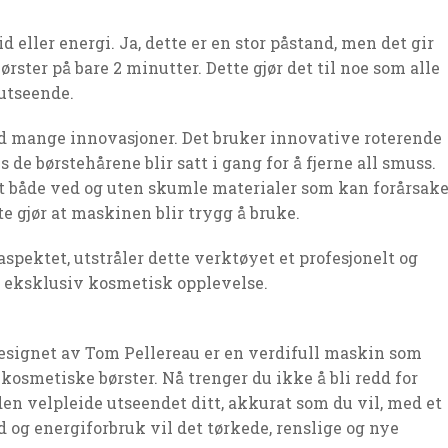
d eller energi. Ja, dette er en stor påstand, men det gir
rster på bare 2 minutter. Dette gjør det til noe som alle
 utseende.
ed mange innovasjoner. Det bruker innovative roterende
e børstehårene blir satt i gang for å fjerne all smuss.
at både ved og uten skumle materialer som kan forårsak
te gjør at maskinen blir trygg å bruke.
aspektet, utstråler dette verktøyet et profesjonelt og
n eksklusiv kosmetisk opplevelse.
esignet av Tom Pellereau er en verdifull maskin som
 kosmetiske børster. Nå trenger du ikke å bli redd for
 den velpleide utseendet ditt, akkurat som du vil, med et
 og energiforbruk vil det tørkede, renslige og nye