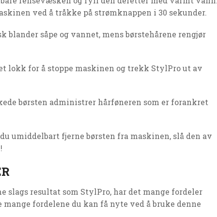
agbare rensevæsken og fyll den deretter med varmt vann
askinen ved å tråkke på strømknappen i 30 sekunder.
sk blander såpe og vannet, mens børstehårene rengjør
t lokk for å stoppe maskinen og trekk StylPro ut av
ørkede børsten administrer hårføneren som er forankret
 du umiddelbart fjerne børsten fra maskinen, slå den av
!
ER
slags resultat som StylPro, har det mange fordeler
de mange fordelene du kan få nyte ved å bruke denne