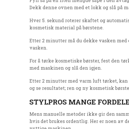
Fyll så på en liten mengde såpe i den avt
Dekk denne ovnen med et lokk og slå på m
Hver 5. sekund roterer skaftet og automati
kosmetisk material på børstene.
Etter 2 minutter må du dekke vasken med e
vasken.
For å tørke kosmetiske børster, fest den t
med maskinen og slå den igjen.
Etter 2 minutter med varm luft tørket, kan
og se resultatet; ren og ny kosmetisk børste
STYLPROS MANGE FORDEL
Mens manuelle metoder ikke gir den samme 
hvis det brukes ordentlig. Her er noen av 
nyttige maskinen.