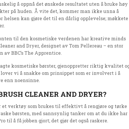
nskelig å oppnå det ønskede resultatet uten å bruke høy
dukter på huden. Å vite det, kommer man ikke unna å
 helsen kan gjøre det til en dårlig opplevelse; møkkete
er.
isonten til den kosmetiske verdenen har kreative minds
aner and Dryer, designet av Tom Pellereau – en stor
ren av BBC’s The Apprentice.
gte kosmetiske børster, gjenoppretter riktig kvalitet o
r lover vi å snakke om prinsippet som er involvert i å
re enn noensinne.
BRUSH CLEANER AND DRYER?
et verktøy som brukes til effektivt å rengjøre og tørke
 vaske børsten, med sannsynlig tanker om at du ikke har
til å få jobben gjort; det gjør det også raskere.