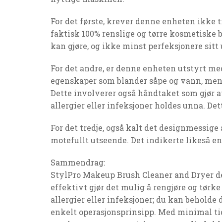
For det første, krever denne enheten ikke ti
faktisk 100% renslige og tørre kosmetiske bø
kan gjøre, og ikke minst perfeksjonere sitt
For det andre, er denne enheten utstyrt m
egenskaper som blander såpe og vann, mens d
Dette involverer også håndtaket som gjør 
allergier eller infeksjoner holdes unna. Det
For det tredje, også kalt det designmessige 
motefullt utseende. Det indikerte likeså e
Sammendrag:
StylPro Makeup Brush Cleaner and Dryer d
effektivt gjør det mulig å rengjøre og tørke
allergier eller infeksjoner; du kan beholde
enkelt operasjonsprinsipp. Med minimal tid