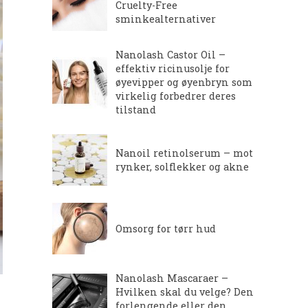
Cruelty-Free
sminkealternativer
Nanolash Castor Oil –
effektiv ricinusolje for
øyevipper og øyenbryn som
virkelig forbedrer deres
tilstand
Nanoil retinolserum – mot
rynker, solflekker og akne
Omsorg for tørr hud
Nanolash Mascaraer –
Hvilken skal du velge? Den
forlengende eller den