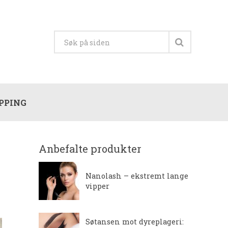
PPING
Anbefalte produkter
Nanolash – ekstremt lange
vipper
Søtansen mot dyreplageri: