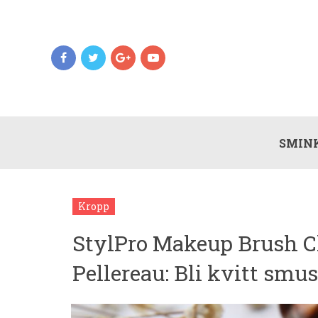
SMIN
Kropp
StylPro Makeup Brush C
Pellereau: Bli kvitt smu