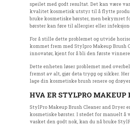
speilet med godt resultat. Det kan være va
kvalitet kosmetisk utstyr til å flytte pro
bruke kosmetiske børster, men bekymret for
børster kan føre til allergier eller infeksjon
For å stille dette problemet og utvide hor
kommet frem med Stylpro Makeup Brush Cle
innovatør, kjent for å bli den første vinne
Dette enheten løser problemet med overbela
fremst av alt, gjør deta trygg og sikker. He
lage din kosmetiske brush renere og drøye
HVA ER STYLPRO MAKEUP 
StylPro Makeup Brush Cleaner and Dryer er 
kosmetiske børster. I stedet for manuelt å
vasket den godt nok, kan du nå bruke StylPro 