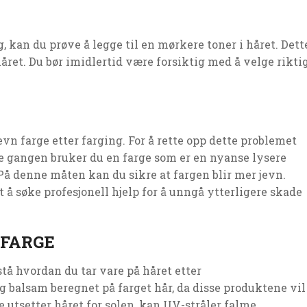
ng, kan du prøve å legge til en mørkere toner i håret. Dett
 håret. Du bør imidlertid være forsiktig med å velge rikti
n farge etter farging. For å rette opp dette problemet
e gangen bruker du en farge som er en nyanse lysere
På denne måten kan du sikre at fargen blir mer jevn.
t å søke profesjonell hjelp for å unngå ytterligere skade
RFARGE
tå hvordan du tar vare på håret etter
g balsam beregnet på farget hår, da disse produktene vil
te utsetter håret for solen, kan UV-stråler falme