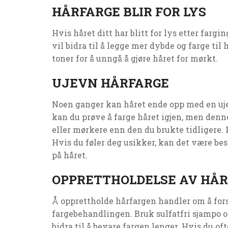
HÅRFARGE BLIR FOR LYS
Hvis håret ditt har blitt for lys etter fargi
vil bidra til å legge mer dybde og farge til
toner for å unngå å gjøre håret for mørkt.
UJEVN HÅRFARGE
Noen ganger kan håret ende opp med en ujev
kan du prøve å farge håret igjen, men denn
eller mørkere enn den du brukte tidligere. 
Hvis du føler deg usikker, kan det være bes
på håret.
OPPRETTHOLDELSE AV HÅ
Å opprettholde hårfargen handler om å fors
fargebehandlingen. Bruk sulfatfri sjampo o
bidra til å bevare fargen lenger. Hvis du of