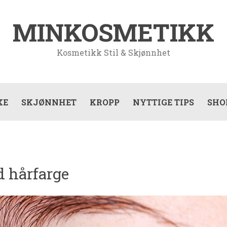
MINKOSMETIKK
Kosmetikk Stil & Skjønnhet
KE
SKJØNNHET
KROPP
NYTTIGE TIPS
SHO
d hårfarge