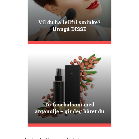
Vil du ha feilfri sminke?
Unngå DISSE
sminketabbene
To-fasebalsam med
arganolje – gir deg håret du
har drømt om!